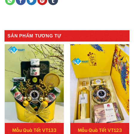
SẢN PHẨM TƯƠNG TỰ
Mẫu Quà Tết VT133
Mẫu Quà Tết VT123