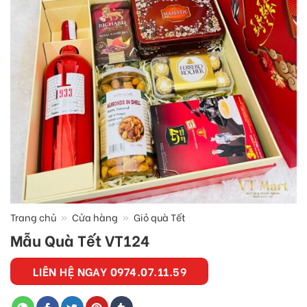
Trang chủ
»
Cửa hàng
»
Giỏ quà Tết
Mẫu Quà Tết VT124
LIÊN HỆ NGAY 0974.07.11.59