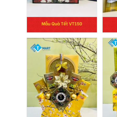
Mẫu Quà Tết VT150