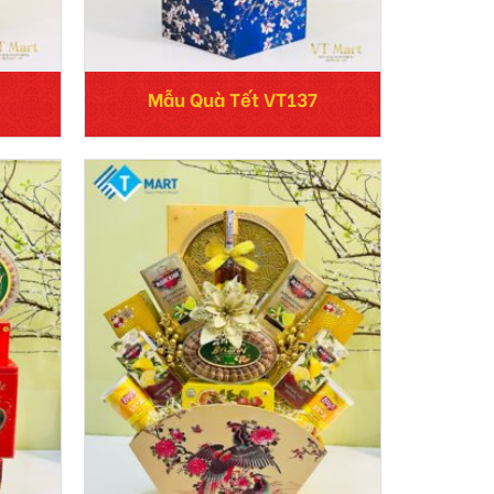
Mẫu Quà Tết VT137