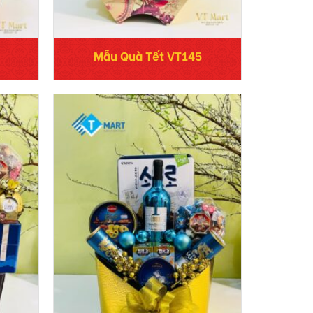
Mẫu Quà Tết VT145