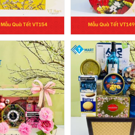
Mẫu Quà Tết VT154
Mẫu Quà Tết VT149