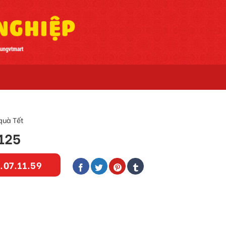
quà Tết
125
.07.11.59