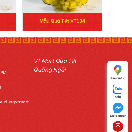
Mẫu Quà Tết VT134
VT Mart Qùa Tết
Quảng Ngãi
0 PM
Tìm đường
M
Zalo
ieudungvtmart
Messenger