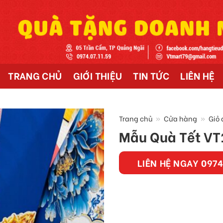
TRANG CHỦ
GIỚI THIỆU
TIN TỨC
LIÊN HỆ
Trang chủ
»
Cửa hàng
»
Giỏ 
Mẫu Quà Tết VT
LIÊN HỆ NGAY 0974