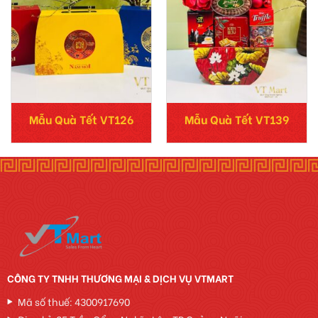
Mẫu Quà Tết VT126
Mẫu Quà Tết VT139
CÔNG TY TNHH THƯƠNG MẠI & DỊCH VỤ VTMART
Mã số thuế: 4300917690